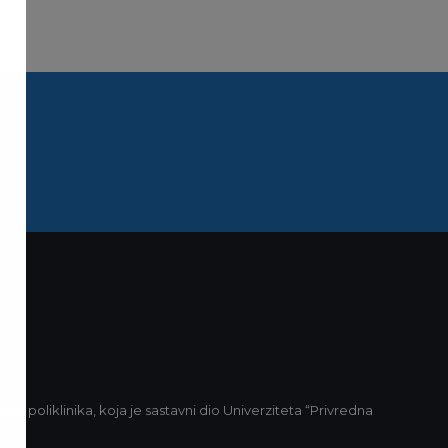
KONTAKT
ša poliklinika, koja je sastavni dio Univerziteta “Privredna