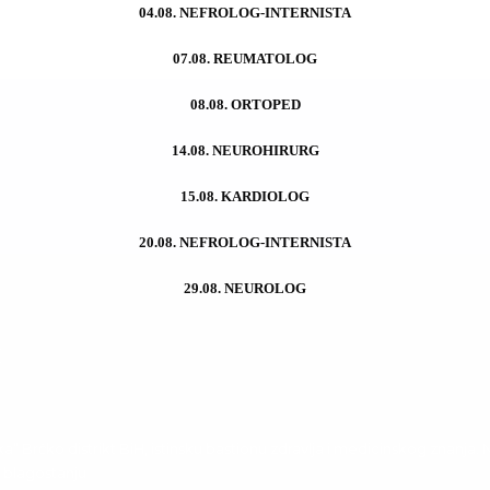
04.08. NEFROLOG-INTERNISTA
07.08. REUMATOLOG
08.08. ORTOPED
14.08. NEUROHIRURG
15.08. KARDIOLOG
20.08. NEFROLOG-INTERNISTA
tom misijom
MU
29.08. NEUROLOG
H
 Brčko distrikt BiH, istinsku bastionu zdravlja i medicinskog znanja. Na
i blagostanju