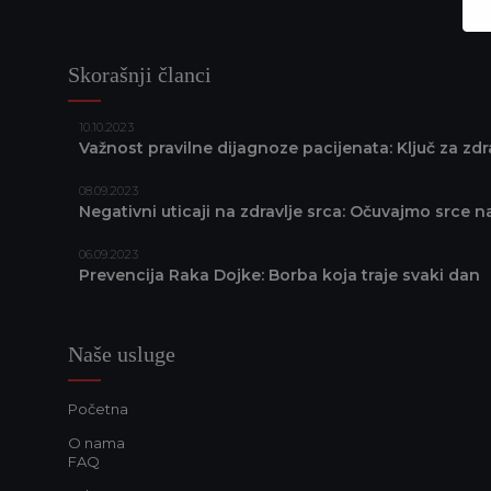
Skorašnji članci
10.10.2023
Važnost pravilne dijagnoze pacijenata: Ključ za zd
08.09.2023
Negativni uticaji na zdravlje srca: Očuvajmo srce 
06.09.2023
Prevencija Raka Dojke: Borba koja traje svaki dan
Naše usluge
Početna
O nama
FAQ