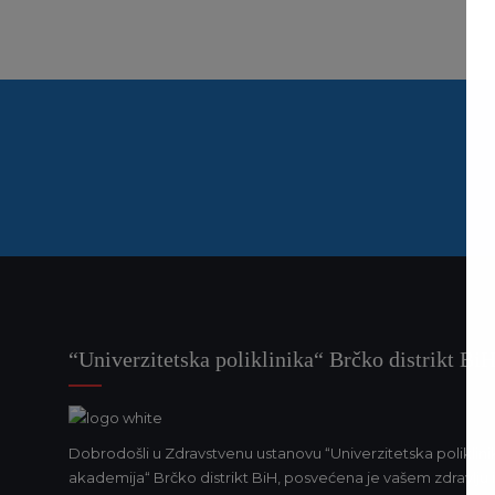
Uvijek smo otvoreni da naš tim pojačamo ljudima sa is
PRIDRUŽITE SE NAŠEM TI
“Univerzitetska poliklinika“ Brčko distrikt Bi
Dobrodošli u Zdravstvenu ustanovu “Univerzitetska poliklinika“
akademija“ Brčko distrikt BiH, posvećena je vašem zdravlju 