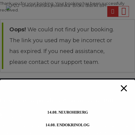
modal-check
Thank you for your booking. Your booking has been successfully
received.
Oops!
We could not find your booking.
The link you used may be incorrect or
has expired. If you need assistance,
please contact our support team.
Univerzitetska poliklinika“ Brčko distrikt BiH
14.08. NEUROHIRURG
14.08. ENDOKRINOLOG
obrodošli u Zdravstvenu ustanovu “Univerzitetska poliklinika“ Brčko
istrikt BiH, istinsku bastionu zdravlja i medicinskog znanja. Naša