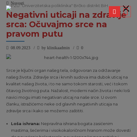
Novosti
Negativni uticaji na zdravlje
srca: Očuvajmo srce na
pravom putu
08.09.2023
by klinikaadmin
0
Srce je ključni organ našeg tela, odgovoran za održavanje
našeg života. Zdravlje srca i krvnih sudova ima dubok uticaj na
kvalitet našeg života, i to ne samo tokom starosti, već i tokom
čitavog životnog puta. Nažalost, moderni način života i neki loši
navici mogu imati negativan uticaj na naše srce. U ovom
članku, istražićemo neke od glavnih negativnih uticaja na
zdravlje srca i kako se možemo zaštititi.
Loša ishrana:
Nepravilna ishrana bogata zasićenim
mastima, šećerima i visokokaloričnom hranom može dovesti