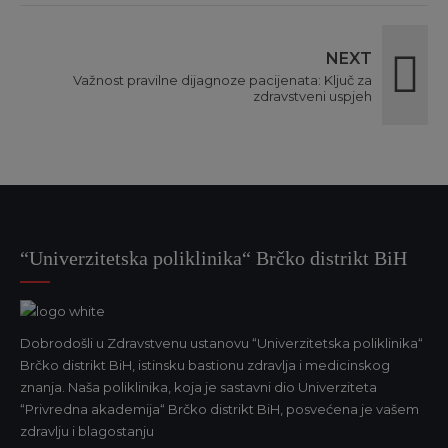
NEXT
Važnost pravilne dijagnoze pacijenata: Ključ za
zdravstveni uspjeh
“Univerzitetska poliklinika“ Brčko distrikt BiH
Dobrodošli u Zdravstvenu ustanovu “Univerzitetska poliklinika“
Brčko distrikt BiH, istinsku bastionu zdravlja i medicinskog
znanja. Naša poliklinika, koja je sastavni dio Univerziteta
“Privredna akademija“ Brčko distrikt BiH, posvećena je vašem
zdravlju i blagostanju