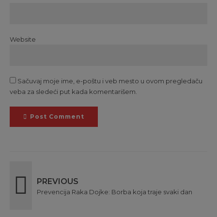
Website
Sačuvaj moje ime, e-poštu i veb mesto u ovom pregledaču
veba za sledeći put kada komentarišem.
Post Comment
PREVIOUS
Prevencija Raka Dojke: Borba koja traje svaki dan