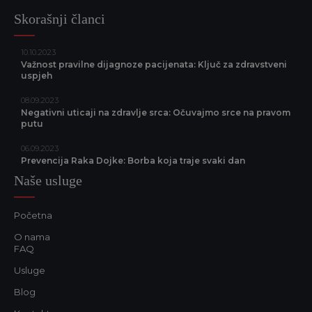
Skorašnji članci
10.10.2023
Važnost pravilne dijagnoze pacijenata: Ključ za zdravstveni
uspjeh
08.09.2023
Negativni uticaji na zdravlje srca: Očuvajmo srce na pravom
putu
06.09.2023
Prevencija Raka Dojke: Borba koja traje svaki dan
Naše usluge
Početna
O nama
FAQ
Usluge
Blog