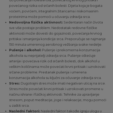
do povećanja holesterola, povećanog krvnog pritiska i
povećanog rizika od srčanih bolesti. Dijeta koja je bogata
voćem, povrćem, integralnim žitaricama i niskomasnim
proteinima može pomoći u očuvanju zdravlja srca.
Nedovoljna fizička aktivnost:
Sedentaran način života
sve više postaje problem. Nedostatak redovne fizičke
aktivnosti može dovesti do gojaznosti, povećanja krvnog
pritiska i smanjenja kondicije srca. Preporučuje se najmanje
150 minuta umerenog aerobnog vežbanja svake nedelje.
Pušenje i alkohol:
Pušenje i prekomerna konzumacija
alkohola su neprijatelji zdravlja srca. Pušenje oštećuje
arterije i povećava rizik od srčanih bolesti, dok alkohol u
velikim količinama može povećati krvni pritisak i uzrokovati
srčane probleme. Prestanak pušenja i umerena
konzumacija alkohola su ključni za očuvanje zdravlja srca.
Stres:
Dugotrajni stres može imati negativan uticaj na srce.
Stres može povećati krvni pritisak i uzrokovati promene u
načinu ishrane i fizičkoj aktivnosti. Tehnike za upravljanje
stresom, poput meditacije, joge i relaksacije, mogu pomoći
u zaštiti srca.
Nasledni faktori:
Nasledni faktori takođe igraju ulogu u