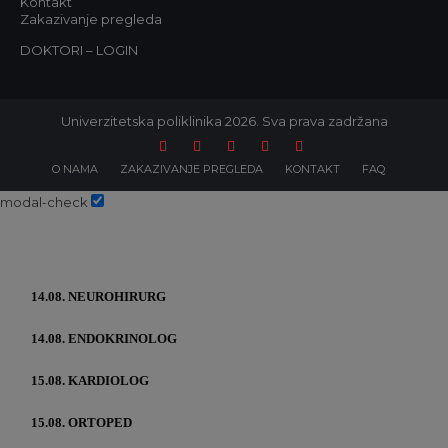
Kontakt
Zakazivanje pregleda
DOKTORI – LOGIN
Univerzitetska poliklinika 2026. Sva prava zadržana
O NAMA
ZAKAZIVANJE PREGLEDA
KONTAKT
FAQ
modal-check
14.08. NEUROHIRURG
14.08. ENDOKRINOLOG
15.08. KARDIOLOG
15.08. ORTOPED