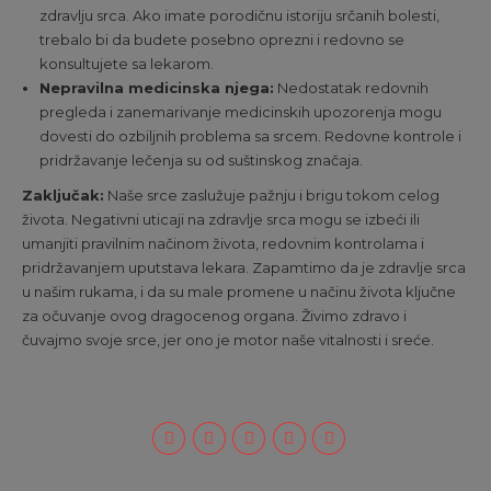
zdravlju srca. Ako imate porodičnu istoriju srčanih bolesti,
trebalo bi da budete posebno oprezni i redovno se
konsultujete sa lekarom.
Nepravilna medicinska njega:
Nedostatak redovnih
pregleda i zanemarivanje medicinskih upozorenja mogu
dovesti do ozbiljnih problema sa srcem. Redovne kontrole i
pridržavanje lečenja su od suštinskog značaja.
Zaključak:
Naše srce zaslužuje pažnju i brigu tokom celog
života. Negativni uticaji na zdravlje srca mogu se izbeći ili
umanjiti pravilnim načinom života, redovnim kontrolama i
pridržavanjem uputstava lekara. Zapamtimo da je zdravlje srca
u našim rukama, i da su male promene u načinu života ključne
za očuvanje ovog dragocenog organa. Živimo zdravo i
čuvajmo svoje srce, jer ono je motor naše vitalnosti i sreće.