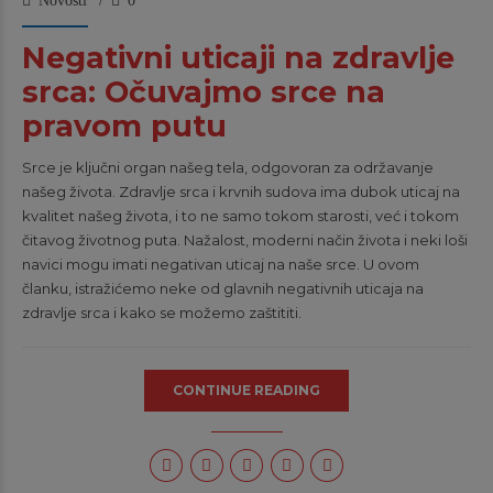
Novosti
0
Negativni uticaji na zdravlje
srca: Očuvajmo srce na
pravom putu
Srce je ključni organ našeg tela, odgovoran za održavanje
našeg života. Zdravlje srca i krvnih sudova ima dubok uticaj na
kvalitet našeg života, i to ne samo tokom starosti, već i tokom
čitavog životnog puta. Nažalost, moderni način života i neki loši
navici mogu imati negativan uticaj na naše srce. U ovom
članku, istražićemo neke od glavnih negativnih uticaja na
zdravlje srca i kako se možemo zaštititi.
CONTINUE READING