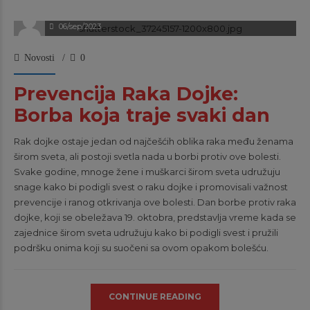
klinikaadmin
06/sep/2023
Novosti
0
Prevencija Raka Dojke:
Borba koja traje svaki dan
Rak dojke ostaje jedan od najčešćih oblika raka među ženama
širom sveta, ali postoji svetla nada u borbi protiv ove bolesti.
Svake godine, mnoge žene i muškarci širom sveta udružuju
snage kako bi podigli svest o raku dojke i promovisali važnost
prevencije i ranog otkrivanja ove bolesti. Dan borbe protiv raka
dojke, koji se obeležava 19. oktobra, predstavlja vreme kada se
zajednice širom sveta udružuju kako bi podigli svest i pružili
podršku onima koji su suočeni sa ovom opakom bolešću.
CONTINUE READING