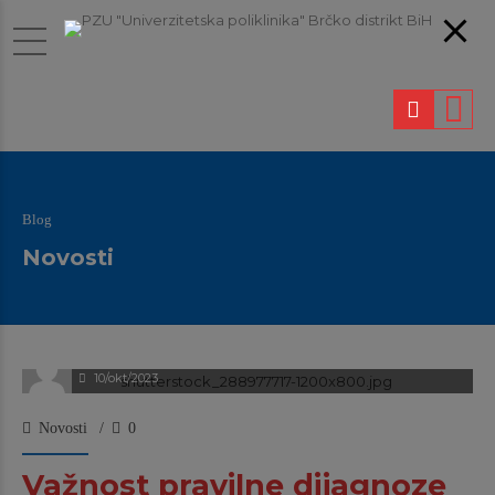
Blog
Novosti
klinikaadmin
10/okt/2023
Novosti
0
Važnost pravilne dijagnoze