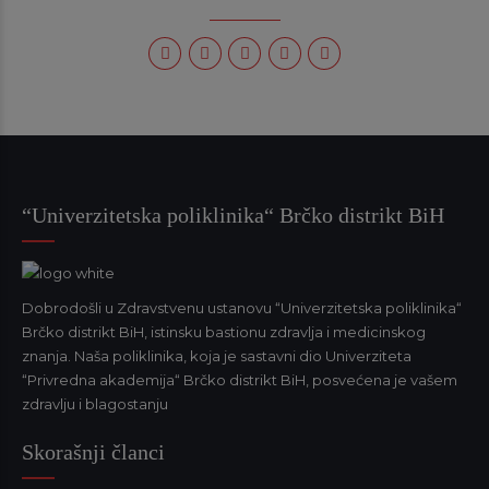
“Univerzitetska poliklinika“ Brčko distrikt BiH
Dobrodošli u Zdravstvenu ustanovu “Univerzitetska poliklinika“
Brčko distrikt BiH, istinsku bastionu zdravlja i medicinskog
znanja. Naša poliklinika, koja je sastavni dio Univerziteta
“Privredna akademija“ Brčko distrikt BiH, posvećena je vašem
zdravlju i blagostanju
Skorašnji članci