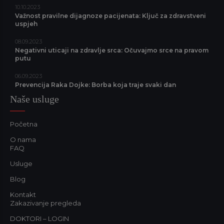
10.10.2023
Važnost pravilne dijagnoze pacijenata: Ključ za zdravstveni
uspjeh
08.09.2023
Negativni uticaji na zdravlje srca: Očuvajmo srce na pravom
putu
06.09.2023
Prevencija Raka Dojke: Borba koja traje svaki dan
Naše usluge
Početna
O nama
FAQ
Usluge
Blog
Kontakt
Zakazivanje pregleda
DOKTORI – LOGIN