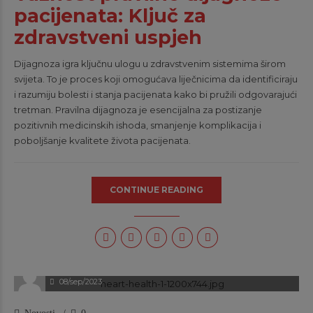
pacijenata: Ključ za
zdravstveni uspjeh
Dijagnoza igra ključnu ulogu u zdravstvenim sistemima širom
svijeta. To je proces koji omogućava liječnicima da identificiraju
i razumiju bolesti i stanja pacijenata kako bi pružili odgovarajući
tretman. Pravilna dijagnoza je esencijalna za postizanje
pozitivnih medicinskih ishoda, smanjenje komplikacija i
poboljšanje kvalitete života pacijenata.
CONTINUE READING
klinikaadmin
08/sep/2023